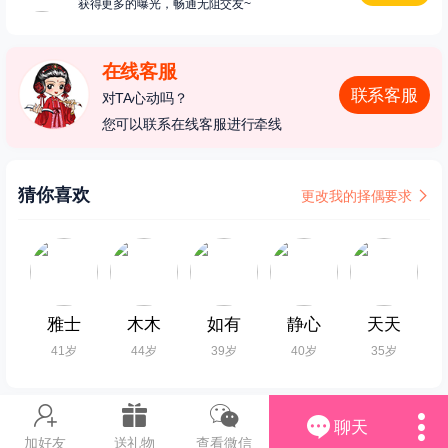
获得更多的曝光，畅通无阻交友~
在线客服
联系客服
对TA心动吗？
您可以联系在线客服进行牵线
猜你喜欢
更改我的择偶要求
雅士
木木
如有
静心
天天
41岁
44岁
39岁
40岁
35岁
聊天
加好友
送礼物
查看微信