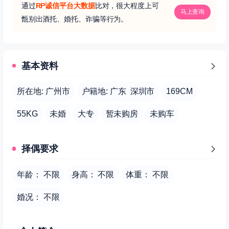
通过
RP诚信平台大数据
比对，很大程度上可
马上查询
甑别出酒托、婚托、诈骗等行为。
基本资料
所在地: 广州市
户籍地: 广东 深圳市
169CM
55KG
未婚
大专
暂未购房
未购车
择偶要求
年龄： 不限
身高： 不限
体重： 不限
婚况： 不限