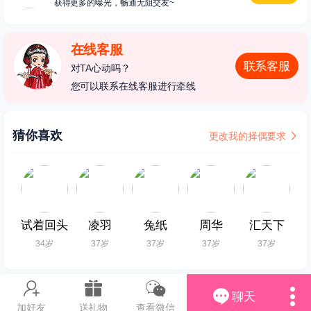
获得更多的曝光，畅通无阻交友~
在线客服
联系客服
对TA心动吗？
您可以联系在线客服进行牵线
猜你喜欢
更改我的择偶要求
试着回头
凌羽
兔纸
周华
汇天下
34岁
37岁
37岁
37岁
37岁
聊天
加好友
送礼物
查看微信