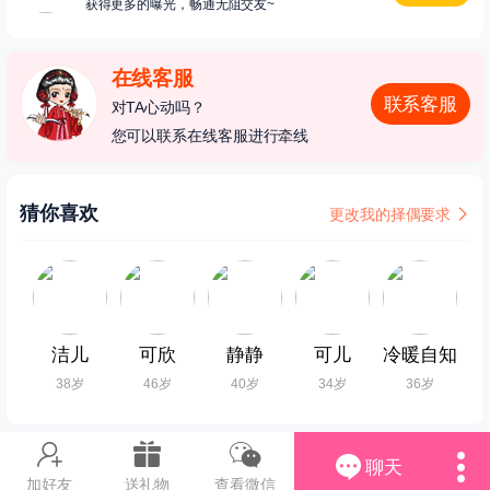
获得更多的曝光，畅通无阻交友~
在线客服
联系客服
对TA心动吗？
您可以联系在线客服进行牵线
猜你喜欢
更改我的择偶要求
洁儿
可欣
静静
可儿
冷暖自知
38岁
46岁
40岁
34岁
36岁
聊天
加好友
送礼物
查看微信