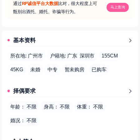
通过
RP诚信平台大数据
比对，很大程度上可
马上查询
甑别出酒托、婚托、诈骗等行为。
基本资料
所在地: 广州市
户籍地: 广东 深圳市
155CM
45KG
未婚
中专
暂未购房
已购车
择偶要求
年龄： 不限
身高： 不限
体重： 不限
婚况： 不限