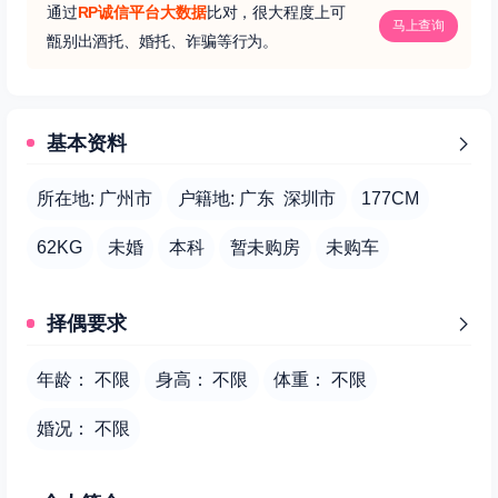
通过
RP诚信平台大数据
比对，很大程度上可
马上查询
甑别出酒托、婚托、诈骗等行为。
基本资料
所在地: 广州市
户籍地: 广东 深圳市
177CM
62KG
未婚
本科
暂未购房
未购车
择偶要求
年龄： 不限
身高： 不限
体重： 不限
婚况： 不限