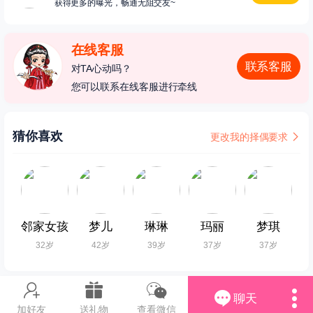
获得更多的曝光，畅通无阻交友~
在线客服
联系客服
对TA心动吗？
您可以联系在线客服进行牵线
猜你喜欢
更改我的择偶要求
邻家女孩
梦儿
琳琳
玛丽
梦琪
32岁
42岁
39岁
37岁
37岁
聊天
加好友
送礼物
查看微信