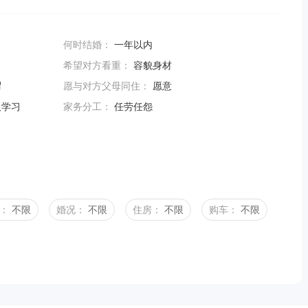
何时结婚：
一年以内
希望对方看重：
容貌身材
谓
愿与对方父母同住：
愿意
人学习
家务分工：
任劳任怨
：
不限
婚况：
不限
住房：
不限
购车：
不限