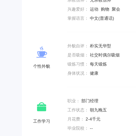
宗教信仰：
无宗教信仰
兴趣爱好：
运动 购物 聚会
掌握语言：
中文(普通话)
外貌自评：
朴实无华型
是否吸烟：
社交时偶尔吸烟
锻炼习惯：
每天锻炼
个性外貌
身体状况：
健康
职业：
部门经理
工作状态：
朝九晚五
月花费：
2-4千元
工作学习
毕业院校：
--