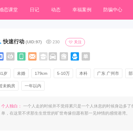
婚恋课堂
日记
动态
幸福案例
防骗中心
快速行动
(UID:97)
230
关注
41岁
未婚
179cm
5-10万
本科
广东 广州市
部
暂未购房
一年以内
个人独白：
一个人走的时候并不觉得累只是一个人休息的时候身边多了
单，在这里不求那生生世世的旷世奇缘但愿有那一见钟情的感情港湾。