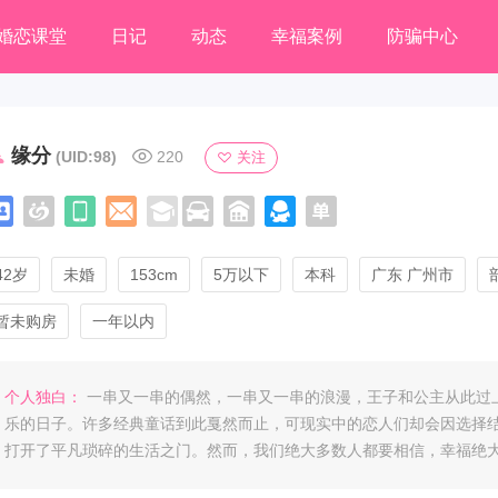
婚恋课堂
日记
动态
幸福案例
防骗中心
缘分
(UID:98)
220
关注
42岁
未婚
153cm
5万以下
本科
广东 广州市
暂未购房
一年以内
个人独白：
一串又一串的偶然，一串又一串的浪漫，王子和公主从此过
乐的日子。许多经典童话到此戛然而止，可现实中的恋人们却会因选择
打开了平凡琐碎的生活之门。然而，我们绝大多数人都要相信，幸福绝
是平凡的，平凡却不平淡，才是我们追求的生活其绝对的幸福本质。