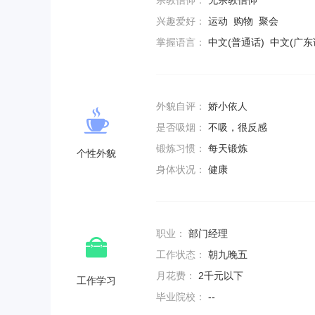
宗教信仰：
无宗教信仰
兴趣爱好：
运动 购物 聚会
掌握语言：
中文(普通话) 中文(广东
外貌自评：
娇小依人
是否吸烟：
不吸，很反感
锻炼习惯：
每天锻炼
个性外貌
身体状况：
健康
职业：
部门经理
工作状态：
朝九晚五
月花费：
2千元以下
工作学习
毕业院校：
--